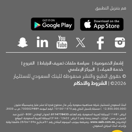
قم بتنزيل التطبيق
إشعار الخصوصية
|
سياسة ملفات تعريف الارتباط
|
الفروع
|
خدمة العملاء
|
المركز الإعلامي
© حقوق الطبع والنشر محفوظة للبنك السعودي للاستثمار
2026© |
الشروط والأحكام
البنك السعودي للاستثمار، شركة مساهمة سعودية برأس مال مدفوع قدره اثنا عشر مليار وخمسمائة مليون
(12,500,000,000
) مسجلة بالسجل التجاري رقم 1010011570، الرقم الموحد 7000029889، ص.ب 3533،
الرياض 11481 المملكة العربية السعودية، رقم الهاتف
0114778433
، العنوان الوطني 8081 - الشيخ عبد
الرحمن بن حسن - الوزارات - المعذر وحدة رقم 2 الرياض: 12622 - 3144 المملكة العربية السعودية، الموقع
الإلكتروني
www.saib.com.sa
، ومرخصة بموجب المرسوم الملكي رقم 31/م بتاريخ 25/06/1396 خاضعة لرقابة
وإشراف البنك المركزي السعودي.