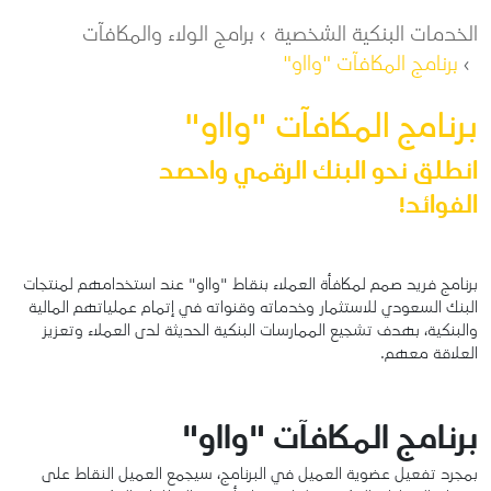
مسار التنقل
الخدمات البنكية الشخصية
برامج الولاء والمكافآت
برنامج المكافآت "وااو"
برنامج المكافآت "وااو"
انطلق نحو البنك الرقمي واحصد
الفوائد!
برنامج فريد صمم لمكافأة العملاء بنقاط "وااو" عند استخدامهم لمنتجات
البنك السعودي للاستثمار وخدماته وقنواته في إتمام عملياتهم المالية
والبنكية، بهدف تشجيع الممارسات البنكية الحديثة لدى العملاء وتعزيز
العلاقة معهم.
برنامج المكافآت "وااو"
بمجرد تفعيل عضوية العميل في البرنامج، سيجمع العميل النقاط على