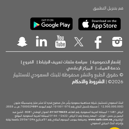
قم بتنزيل التطبيق
إشعار الخصوصية
|
سياسة ملفات تعريف الارتباط
|
الفروع
|
خدمة العملاء
|
المركز الإعلامي
© حقوق الطبع والنشر محفوظة للبنك السعودي للاستثمار
2026© |
الشروط والأحكام
البنك السعودي للاستثمار، شركة مساهمة سعودية برأس مال مدفوع قدره اثنا عشر مليار وخمسمائة مليون
(12,500,000,000
) مسجلة بالسجل التجاري رقم 1010011570، الرقم الموحد 7000029889، ص.ب 3533،
الرياض 11481 المملكة العربية السعودية، رقم الهاتف
0114778433
، العنوان الوطني 8081 - الشيخ عبد
الرحمن بن حسن - الوزارات - المعذر وحدة رقم 2 الرياض: 12622 - 3144 المملكة العربية السعودية، الموقع
الإلكتروني
www.saib.com.sa
، ومرخصة بموجب المرسوم الملكي رقم 31/م بتاريخ 25/06/1396 خاضعة لرقابة
وإشراف البنك المركزي السعودي.