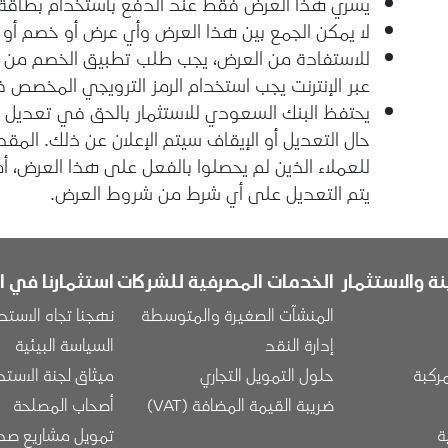
يسري هذا العرض فقط عند الدفع باستخدام بطاقة 
لا يمكن الجمع بين هذا العرض وأي عرض أو خصم أو ر
للاستفادة من العرض، يجب طلب تطبيق الخصم من ال
عبر الإنترنت يجب استخدام الرمز الترويجي المخصص 
يحتفظ البنك السعودي للاستثمار بالحق في تعديل
حال التعديل أو الإيقاف سيتم الإعلان عن ذلك. المق
للعملاء الذين لم يحصلوا بالفعل على هذا العرض، أم
يتم التعديل على أي شرط من شروط العرض.
ة والاستثمار
الخدمات المصرفية للشركات
استثمارنا في ا
المنشآت الصغيرة والمتوسطة
نهجنا تجاه الاستد
إدارة النقد
السياسة البيئية
مركبة
حلول التمويل التجاري
ميثاق لجنة الاستد
ضريبة القيمة المضافة (VAT)
أصحاب المصلحة
ة
تمويل مشاريع صدي